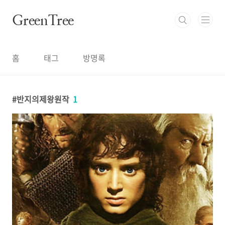
본문 바로가기
GreenTree
홈
태그
방명록
반지의제왕원작
1