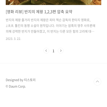
[영화 리뷰] 반지의 제왕 1,2,3편 압축 요약
반지의 제왕 줄거리 반지의 제왕은 피터 잭슨 감독의 판타지 영화로,
J.R.R. 톨킨의 동명 소설이 원작입니다. 이야기는 암흑의 영주 사우론에
의해 강력한 반지가 만들어졌고, 이 반지는 다른 모든 힘의 고리에 대한
지배력과 궁극적인 힘을 부여할 수 있습니다. 첫 번째 영화인 "반지 원정
2023. 3. 22.
대"에서 삼촌 빌보로부터 반지를 물려받은 호빗 프로도 배긴스를 포함한
주인공들을 소개합니다. 그는 호빗 샘, 메리, 피핀뿐만 아니라 마법사 간
1
달프, 난쟁이 김리, 엘프 레골라스, 인간 아라곤을 포함한 동료들과 함께
합니다. 그들은 함께 원래 반지가 위조된 둠 산의 불 속에서 반지를 파괴
하기 위한 위험한 탐험을 시작했습니다. 그 과정에서, 동료들은 사악한
오크들의 공격, 그들 자신의 그룹의 타락한 구성원에 의한 배신, 그리고..
Designed by 티스토리
© Daum Corp.