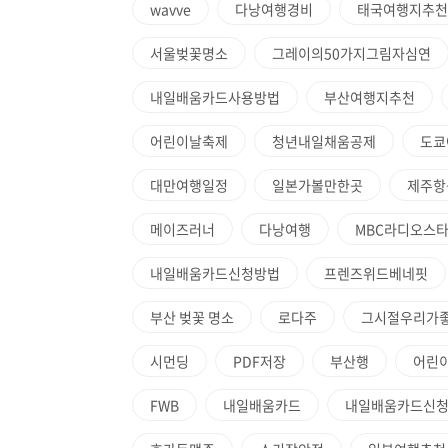
wavve
다낭여행경비
태국여행지추천
서울벚꽃명소
그레이의50가지그림자심연
내일배움카드사용방법
부산여행지추천
어린이날축제
청년내일채움공제
도쿄
대만여행일정
일본가볼만한곳
제주항
메이즈러너
다낭여행
MBC라디오스
내일배움카드신청방법
프렌즈위드베네핏
부산 벚꽃 명소
로다주
그시절우리가
시먼딩
PDF저장
부산행
어린
FWB
내일배움카드
내일배움카드신