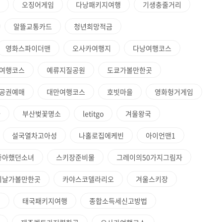
오징어게임
다낭패키지여행
기생충줄거리
알뜰교통카드
청년희망적금
영화스파이더맨
오사카여행지
다낭여행코스
여행코스
예류지질공원
도쿄가볼만한곳
공권예매
대만여행코스
호빗마을
영화헝거게임
타
부산벚꽃명소
letitgo
겨울왕국
설국열차고아성
나홀로집에케빈
아이언맨1
좋아했던소녀
스키장준비물
그레이의50가지그림자
이날가볼만한곳
카야스코델라리오
겨울스키장
청
태국패키지여행
종합소득세신고방법