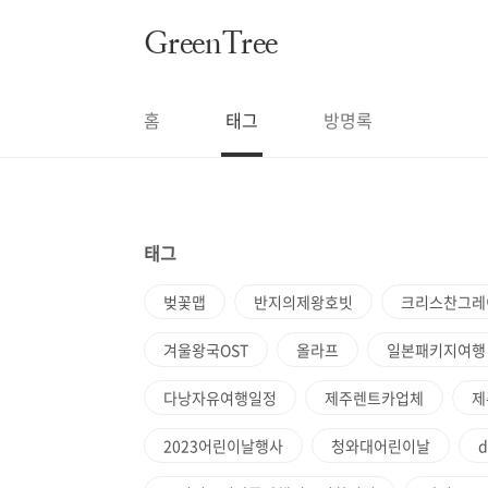
본문 바로가기
GreenTree
홈
태그
방명록
태그
벚꽃맵
반지의제왕호빗
크리스찬그레
겨울왕국OST
올라프
일본패키지여행
다낭자유여행일정
제주렌트카업체
제
2023어린이날행사
청와대어린이날