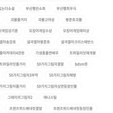
입는다소설
부산행안소희
부산행최우식
괴물줄거리
괴물고아성
봉준호괴물
어게임성기훈
오징어게임수상
오징어게임에미상
열차송강호
설국열차봉준호
설국열차크리스에반스
충아카데미4관완
기생충출연배우
트와일라잇재개봉
트와일라잇줄거리
50가지그림자결말
bdsm뜻
50가지그림자3부작
50가지그림자해방
0가지그림자줄거리
50가지그림자심연등장인물
그레이의그림자2
애나스틸
프렌즈위드베네핏결말
프렌즈위드베네핏등장인물