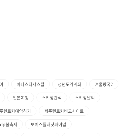
이
아나스타샤스틸
청년도약계좌
겨울왕국2
일본여행
스키장간식
스키장날씨
주렌트카예약하기
제주렌트카비교사이트
ddp봄축제
보이즈플래닛파이널