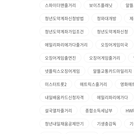
스파이더맨줄거리
보이즈플래닛
알뜰
청년도약계좌신청방법
청와대개방
제
청년도약계좌가입조건
청년도약계좌신청
에밀리파리에가다줄거리
오징어게임미국
오징어게임출연진
오징어게임줄거리
넷플릭스오징어게임
알뜰교통카드마일리지
미스터트롯2
매트릭스줄거리
영화매
내일배움카드신청자격
에밀리파리에가다
설국열차줄거리
종합소득세납부
HW
청년내일채움공제만기
기생충감독
기