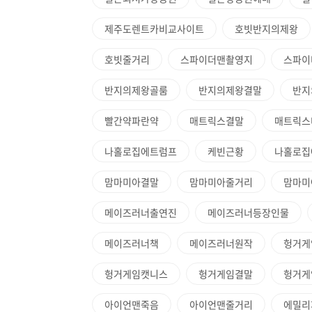
제주도렌트카비교사이트
호빗반지의제왕
호빗줄거리
스파이더맨촬영지
스파이
반지의제왕골룸
반지의제왕결말
반지
빨간약파란약
매트릭스결말
매트릭스
나홀로집에트럼프
케빈근황
나홀로집
맘마미아결말
맘마미아줄거리
맘마미
메이즈러너출연진
메이즈러너등장인물
메이즈러너책
메이즈러너원작
헝거게
헝거게임캣니스
헝거게임결말
헝거게
아이언맨죽음
아이언맨줄거리
에밀리