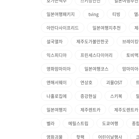
호가든맥주
스키장안전
일본여행추천
일본여행패키지
tving
티빙
엘
아만다사이프리드
일본여행지추천
제
설국열차
제주도가볼만한곳
브레이킹
익스피디아
프린세스다이어리
토비맥
영화맘마미아
일본여행코스
맘마미아
앤해서웨이
연상호
괴물OST
나홀로집에
증강현실
스키복
일본여행지
제주렌트카
제주도렌트카
벨라
메릴스트립
도쿄여행
종
영화괴물
핫팩
어린이날행사