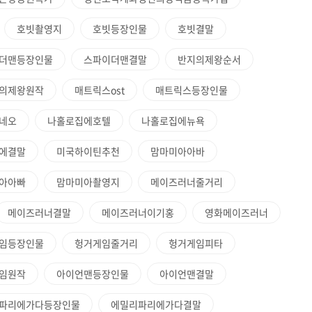
호빗촬영지
호빗등장인물
호빗결말
더맨등장인물
스파이더맨결말
반지의제왕순서
의제왕원작
매트릭스ost
매트릭스등장인물
네오
나홀로집에호텔
나홀로집에뉴욕
에결말
미국하이틴추천
맘마미아아바
아아빠
맘마미아촬영지
메이즈러너줄거리
메이즈러너결말
메이즈러너이기홍
영화메이즈러너
임등장인물
헝거게임줄거리
헝거게임피타
임원작
아이언맨등장인물
아이언맨결말
파리에가다등장인물
에밀리파리에가다결말