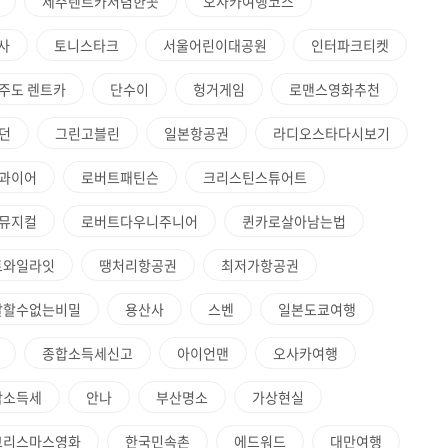
제주렌트카저렴한곳
오사카여행코스
사
토니스타크
서울어린이대공원
인터파크티켓
주도 렌트카
단수이
헝거게임
로맨스영화추천
던
그린고블린
일본항공권
라디오스타다시보기
과이어
로버트패틴슨
크리스틴스튜어트
뮤지컬
로버트다우니주니어
퀸카로살아남는법
트와일라잇
땡처리항공권
최저가항공권
말할수없는비밀
용산사
스벤
일본도쿄여행
종합소득세신고
아이언맨
오사카여행
합소득세
안나
부산명소
가상현실
크리스마스영화
한국민속촌
에드워드
대만여행