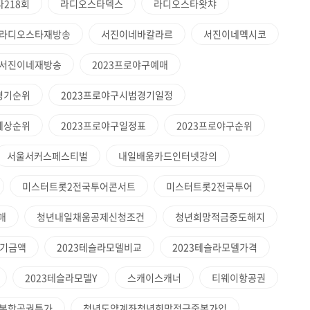
218회
라디오스타덱스
라디오스타왓챠
라디오스타재방송
서진이네바칼라르
서진이네멕시코
서진이네재방송
2023프로야구예매
경기순위
2023프로야구시범경기일정
예상순위
2023프로야구일정표
2023프로야구순위
서울서커스페스티벌
내일배움카드인터넷강의
미스터트롯2전국투어콘서트
미스터트롯2전국투어
매
청년내일채움공제신청조건
청년희망적금중도해지
만기금액
2023테슬라모델비교
2023테슬라모델가격
2023테슬라모델Y
스캐이스캐너
티웨이항공권
본항공권특가
청년도약계좌청년희망적금중복가입