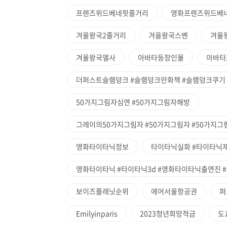
프렌즈위드베네핏줄거리
영화프렌즈위드베
겨울왕국2줄거리
겨을왕국스벤
겨울
겨울왕국엘사
아바타등장인물
아바타
더퍼스트슬램덩크 #슬램덩크만화책 #슬램덩크쿠기
50가지그림자심연 #50가지그림자해방
그레이의50가지그림자 #50가지그림자 #50가지그림자
영화타이타닉정보
타이타닉실화 #타이타닉
영화타이타닉 #타이타닉3d #영화타이타닉출연진 #
보이즈플래닛순위
에어서울항공권
퍼
Emilyinparis
2023청년희망적금
도