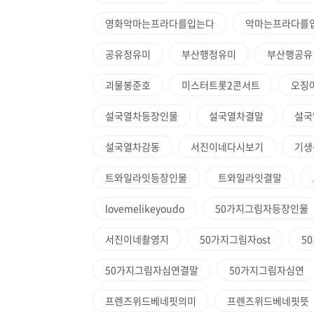
영화악마는프라다를입는다
악마는프라다를
공유정유미
부산행정유미
부산행공유
괴물봉준호
미스터트롯2콘서트
오징
설국열차등장인물
설국열차결말
설국
설국열차감동
서진이네다시보기
기생
트와일라잇등장인물
트와일라잇결말
lovemelikeyoudo
50가지그림자등장인물
서진이네촬영지
50가지그림자ost
5
50가지그림자심연결말
50가지그림자심연
프렌즈위드베네핏의미
프렌즈위드베네핏뜻