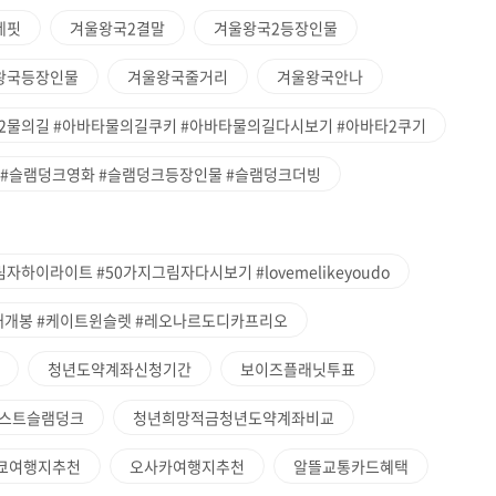
네핏
겨울왕국2결말
겨울왕국2등장인물
왕국등장인물
겨울왕국줄거리
겨울왕국안나
2물의길 #아바타물의길쿠키 #아바타물의길다시보기 #아바타2쿠기
 #슬램덩크영화 #슬램덩크등장인물 #슬램덩크더빙
하이라이트 #50가지그림자다시보기 #lovemelikeyoudo
재개봉 #케이트윈슬렛 #레오나르도디카프리오
청년도약계좌신청기간
보이즈플래닛투표
스트슬램덩크
청년희망적금청년도약계좌비교
쿄여행지추천
오사카여행지추천
알뜰교통카드혜택