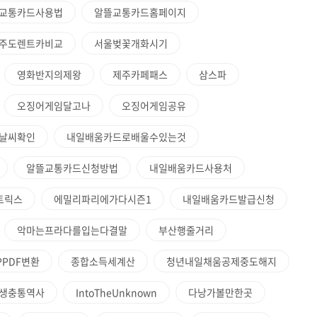
교통카드사용법
알뜰교통카드홈페이지
주도렌트카비교
서울벚꽃개화시기
영화반지의제왕
제주카페패스
삼스파
오징어게임달고나
오징어게임공유
날씨확인
내일배움카드로배울수있는것
알뜰교통카드신청방법
내일배움카드사용처
트릭스
에밀리파리에가다시즌1
내일배움카드발급신청
악마는프라다를입는다결말
부산행줄거리
PPDF변환
종합소득세계산
청년내일채움공제중도해지
생충통역사
IntoTheUnknown
다낭가볼만한곳