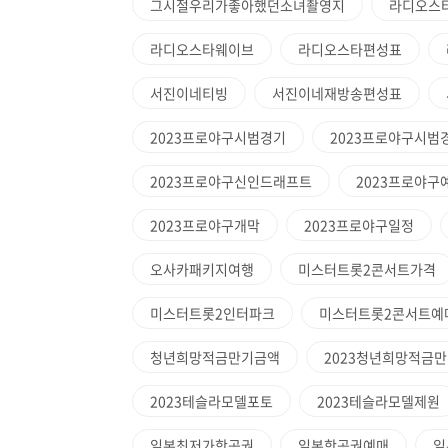
그시절우리가좋아했던소녀촬영지
라디오스타
라디오스타웨이브
라디오스타편성표
서진이네티빙
서진이네재방송편성표
2023프로야구시범경기
2023프로야구시범
2023프로야구신인드래프트
2023프로야구
2023프로야구개막
2023프로야구일정
오사카패키지여행
미스터트롯2콘서트가격
미스터트롯2인터파크
미스터트롯2콘서트예
청년희망적금만기금액
2023청년희망적금
2023테슬라모델포토
2023테슬라모델제원
일본최저가항공권
일본항공권예매
일