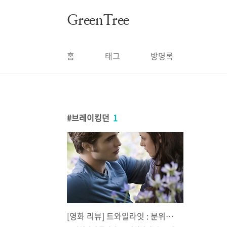
본문 바로가기
GreenTree
홈
태그
방명록
브레이킹던
1
[영화 리뷰] 트와일라잇 : 분위기와 비주얼이 판타지