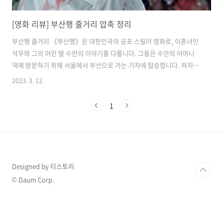
[영화 리뷰] 부산행 줄거리 압축 정리
부산행 줄거리 《부산행》은 대한민국의 공포 스릴러 영화로, 이혼녀인
석우와 그의 어린 딸 수안의 이야기를 다룹니다. 그들은 수안의 어머니
댁에 방문하기 위해 서울에서 부산으로 가는 기차에 탑승합니다. 하지만
알려지지 않은 바이러스가 도시 전역에 퍼지면서, 사람들을 공격적이고
2023. 3. 12.
피에 굶주린 좀비로 만들 때, 상황은 암울하게 변합니다. 기차가 역을 출
발함에 따라 열차에도 병이 퍼졌음이 분명해지고, 석우, 수안, 임부 성경,
1
남편 상화 등 소수의 생존자들이 힘을 합쳐 좀비 무리를 물리치고 유일한
부산에 도착하기를 바라며 열차 앞으로 나아가기 위해 고군분투 합니다.
열차 앞쪽은 안전한 피난처로 알려져 있었기 때문입니다. 그러나 그들이
기차를 통과하면서, 그들은 곧 승객들 중 일부가 감염되었다는 것을 깨닫
고, 그 ..
Designed by 티스토리
© Daum Corp.