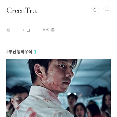
본문 바로가기
GreenTree
홈
태그
방명록
부산행최우식
1